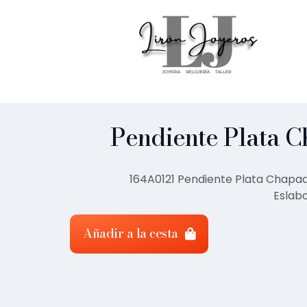
Pendiente Plata 
164A0121 Pendiente Plata Chapa
Eslab
Añadir a la cesta