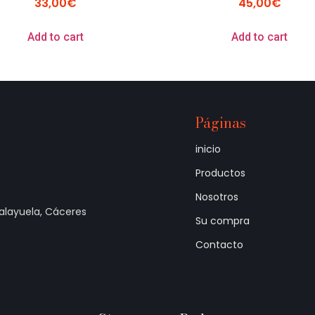
33,00
€
45,00
€
Add to cart
Add to cart
Páginas
inicio
Productos
Nosotros
Talayuela, Cáceres
Su compra
Contacto