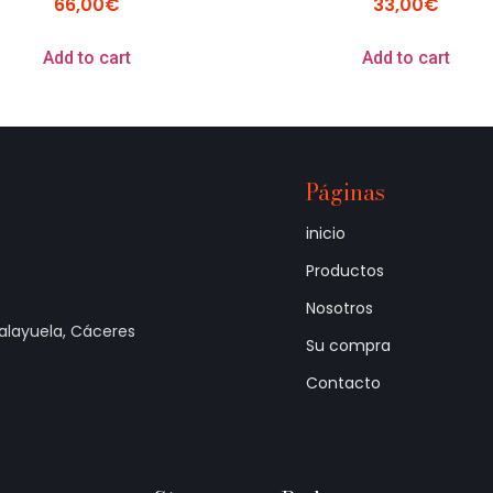
66,00
€
33,00
€
Add to cart
Add to cart
Páginas
inicio
Productos
Nosotros
Talayuela, Cáceres
Su compra
Contacto