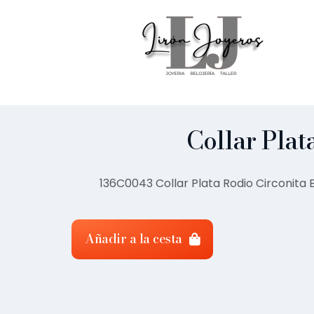
Collar Plat
136C0043 Collar Plata Rodio Circonita
Añadir a la cesta